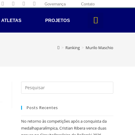
Governança
Contato
ATLETAS
PROJETOS
>
Ranking
>
Murilo Maschio
Posts Recentes
No retorno às competições após a conquista da
medalhaparalímpica, Cristian Ribera vence duas
provas no CircuitoBrasileiro de Rollerski 2026