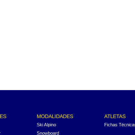
ES
MODALIDADES
ATLETAS
Ski Alpino
Fichas Técnica
r
Snowboard