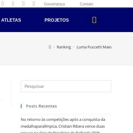
Governança
Contato
ATLETAS
PROJETOS
>
Ranking
>
Luma Puccetti Maio
Posts Recentes
No retorno às competições após a conquista da
medalhaparalímpica, Cristian Ribera vence duas
provas no CircuitoBrasileiro de Rollerski 2026