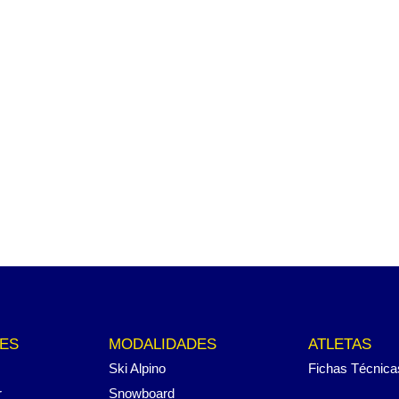
ES
MODALIDADES
ATLETAS
Ski Alpino
Fichas Técnica
r
Snowboard