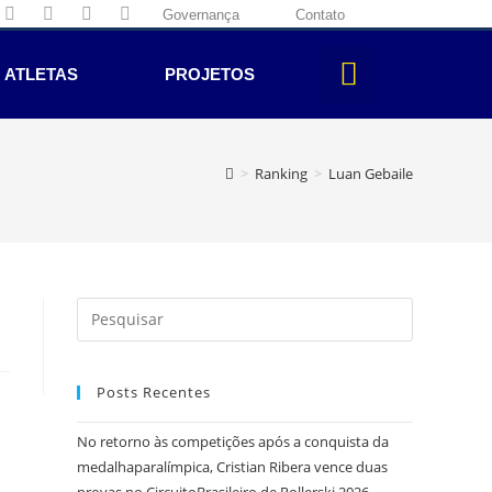
Governança
Contato
ATLETAS
PROJETOS
>
Ranking
>
Luan Gebaile
Posts Recentes
No retorno às competições após a conquista da
medalhaparalímpica, Cristian Ribera vence duas
provas no CircuitoBrasileiro de Rollerski 2026