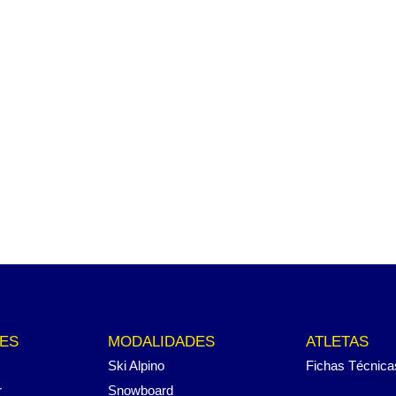
ES
MODALIDADES
ATLETAS
Ski Alpino
Fichas Técnica
r
Snowboard