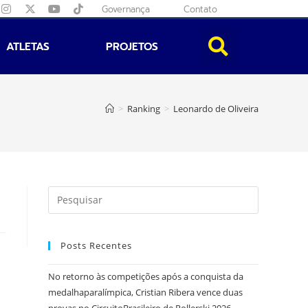
Governança
Contato
ATLETAS
PROJETOS
>
Ranking
>
Leonardo de Oliveira
Posts Recentes
No retorno às competições após a conquista da
medalhaparalímpica, Cristian Ribera vence duas
provas no CircuitoBrasileiro de Rollerski 2026