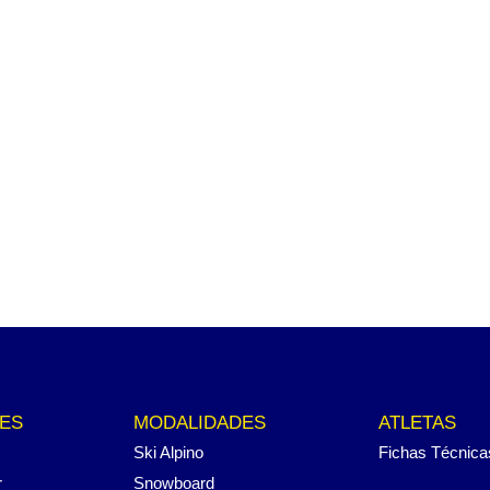
ES
MODALIDADES
ATLETAS
Ski Alpino
Fichas Técnica
r
Snowboard