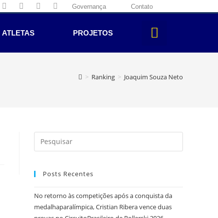
Governança
Contato
ATLETAS
PROJETOS
>
Ranking
>
Joaquim Souza Neto
Posts Recentes
No retorno às competições após a conquista da
medalhaparalímpica, Cristian Ribera vence duas
provas no CircuitoBrasileiro de Rollerski 2026