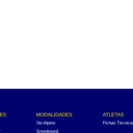
ES
MODALIDADES
ATLETAS
Ski Alpino
Fichas Técnica
r
Snowboard