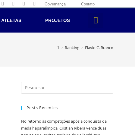
Governança
Contato
ATLETAS
PROJETOS
>
Ranking
>
Flavio C. Branco
Posts Recentes
No retorno às competições após a conquista da
medalhaparalímpica, Cristian Ribera vence duas
provas no CircuitoBrasileiro de Rollerski 2026