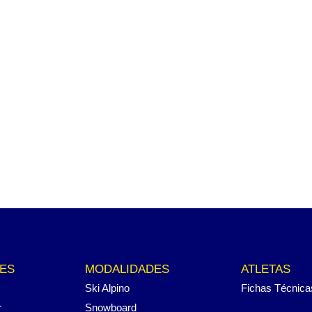
ES
MODALIDADES
ATLETAS
Ski Alpino
Fichas Técnica
r
Snowboard