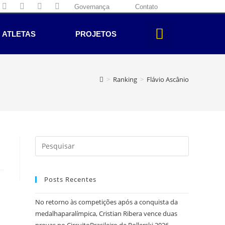
Governança
Contato
ATLETAS
PROJETOS
>
Ranking
>
Flávio Ascânio
Posts Recentes
No retorno às competições após a conquista da
medalhaparalímpica, Cristian Ribera vence duas
provas no CircuitoBrasileiro de Rollerski 2026