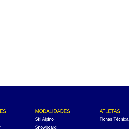
ES
MODALIDADES
ATLETAS
Ski Alpino
Fichas Técnica
r
Snowboard