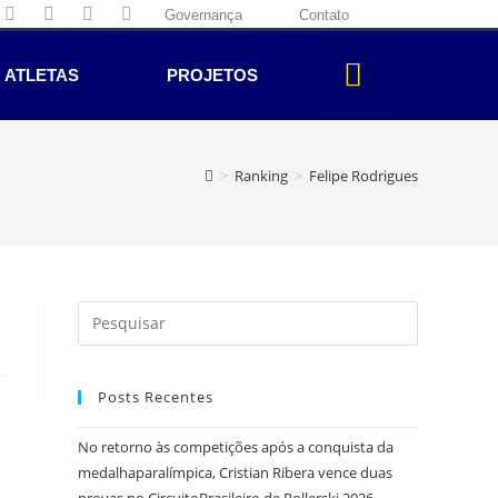
Governança
Contato
ATLETAS
PROJETOS
>
Ranking
>
Felipe Rodrigues
Posts Recentes
No retorno às competições após a conquista da
medalhaparalímpica, Cristian Ribera vence duas
provas no CircuitoBrasileiro de Rollerski 2026