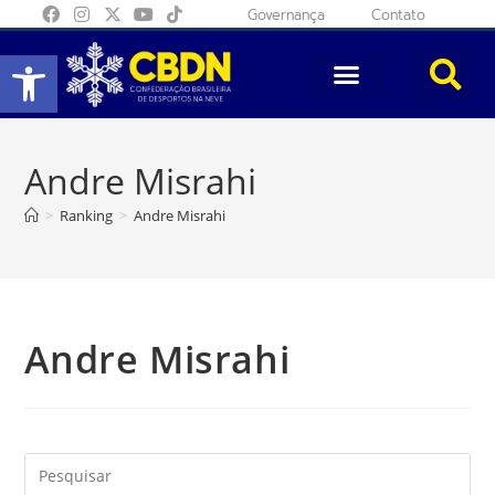
Governança
Contato
Abrir a barra de ferramentas
Andre Misrahi
>
Ranking
>
Andre Misrahi
Andre Misrahi