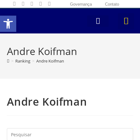
Governança
Contato
Abrir a barra de ferramentas
Andre Koifman
>
Ranking
>
Andre Koifman
Andre Koifman