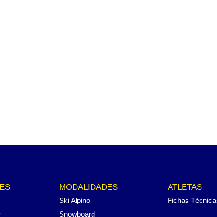
ES
MODALIDADES
ATLETAS
Ski Alpino
Fichas Técnica
r
Snowboard