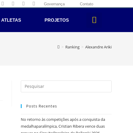
Governança
Contato
ATLETAS
PROJETOS
>
Ranking
>
Alexandre Ariki
Posts Recentes
No retorno às competições após a conquista da
medalhaparalímpica, Cristian Ribera vence duas
provas no CircuitoBrasileiro de Rollerski 2026