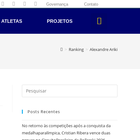
Governança
Contato
ATLETAS
PROJETOS
>
Ranking
>
Alexandre Ariki
Posts Recentes
No retorno às competições após a conquista da
medalhaparalímpica, Cristian Ribera vence duas
provas no CircuitoBrasileiro de Rollerski 2026