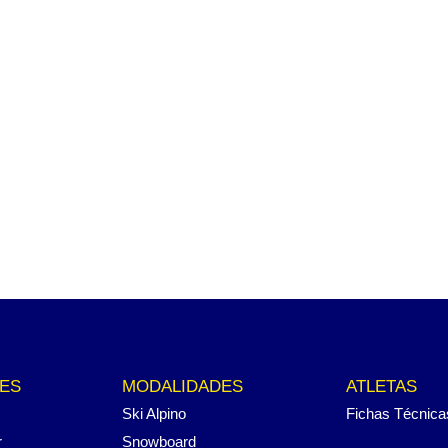
ES
MODALIDADES
ATLETAS
Ski Alpino
Fichas Técnica
r
Snowboard