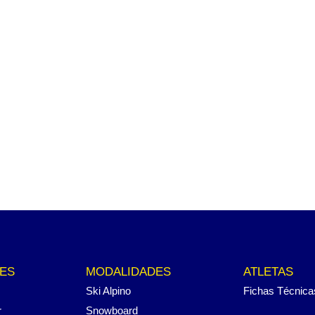
ES
MODALIDADES
ATLETAS
Ski Alpino
Fichas Técnica
r
Snowboard