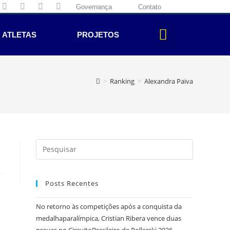
Governança
Contato
ATLETAS
PROJETOS
>
Ranking
>
Alexandra Paiva
Posts Recentes
No retorno às competições após a conquista da
medalhaparalímpica, Cristian Ribera vence duas
provas no CircuitoBrasileiro de Rollerski 2026