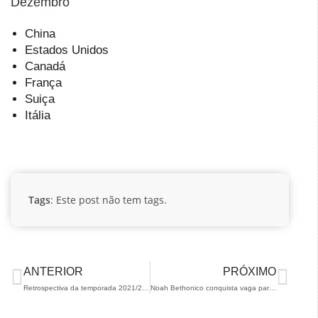
Dezembro
China
Estados Unidos
Canadá
França
Suiça
Itália
Tags
: Este post não tem tags.
ANTERIOR
PRÓXIMO
Retrospectiva da temporada 2021/22 – Para Snowboard
Noah Bethonico conquista vaga para o Brasil nos Jogos Olímpicos da Juventude