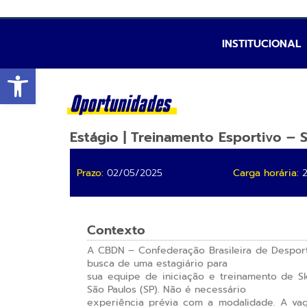
INSTITUCIONAL
Abrir a barra de ferramentas
Oportunidades
Estágio | Treinamento Esportivo –
Prazo:
02/05/2025
Carga horária:
2
Contexto
A CBDN – Confederação Brasileira de Despor
busca de uma estagiário para
sua equipe de iniciação e treinamento de S
São Paulos (SP). Não é necessário
experiência prévia com a modalidade. A vag