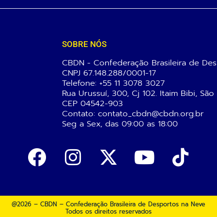
SOBRE NÓS
CBDN - Confederação Brasileira de Des
CNPJ 67.148.288/0001-17
Telefone:
+55 11 3078 3027
Rua Urussuí, 300, Cj 102. Itaim Bibi, São
CEP 04542-903
Contato: contato_cbdn@cbdn.org.br
Seg a Sex, das 09:00 as 18:00
@2026 – CBDN – Confederação Brasileira de Desportos na Neve
Todos os direitos reservados