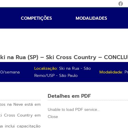
COMPETIÇÕES
MODALIDADES
 Ski na Rua (SP) – Ski Cross Country – CONCL
Localização:
Ski na Rua - São
0/semana
Modalidade:
Pr
Remo/USP - São Paulo
Detalhes em PDF
tos na Neve está em
Unable to load PDF service..
ki Cross Country em
Close
a inclui capacitação