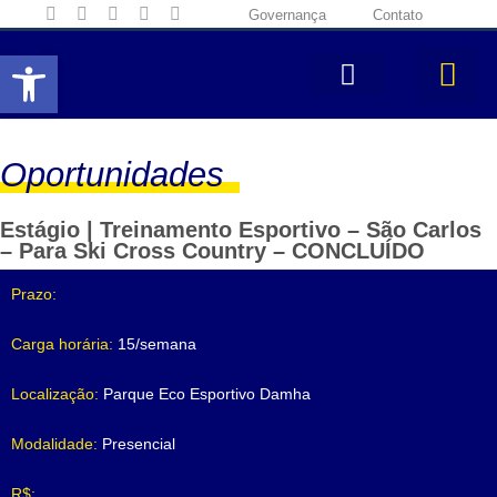
Governança
Contato
Abrir a barra de ferramentas
Oportunidades
Estágio | Treinamento Esportivo – São Carlos
– Para Ski Cross Country – CONCLUÍDO
Prazo:
Carga horária:
15/semana
Localização:
Parque Eco Esportivo Damha
Modalidade:
Presencial
R$: