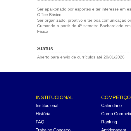
Ser apaixonado por esportes e ter interesse em e
Office Básico
Ser organizado, proativo e ter boa comunicação or
Cursando a partir do 4º semetre Bacharelado e
Física
Status
Aberto para envio de currículos até 20/01/2026
INSTITUCIONAL
COMPETIÇÕ
Institucional
Calendário
História
Como Competi
FAQ
Ranking
Trabalhe Conosco
Antidopagem