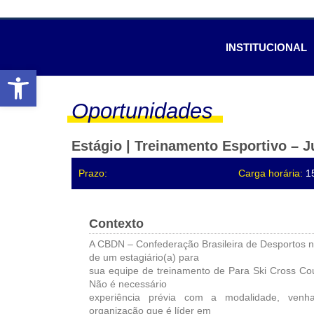
INSTITUCIONAL
Abrir a barra de ferramentas
Oportunidades
Estágio | Treinamento Esportivo – 
Prazo:
Carga horária:
1
Contexto
A CBDN – Confederação Brasileira de Desportos 
de um estagiário(a) para
sua equipe de treinamento de Para Ski Cross Cou
Não é necessário
experiência prévia com a modalidade, ven
organização que é líder em