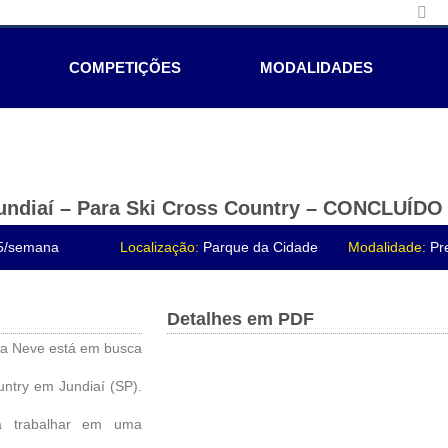
COMPETIÇÕES
MODALIDADES
Jundiaí – Para Ski Cross Country – CONCLUÍDO
5/semana
Localização:
Parque da Cidade
Modalidade:
Pre
Detalhes em PDF
na Neve está em busca
ntry em Jundiaí (SP).
ha trabalhar em uma