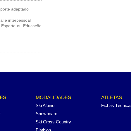
sporte adaptado
al e interpessoal
m Esporte ou Educação
ES
MODALIDADES
ATLETAS
Ski Alpino
Fichas Técnica
r
Snowboard
Ski Cross Country
Biathlon