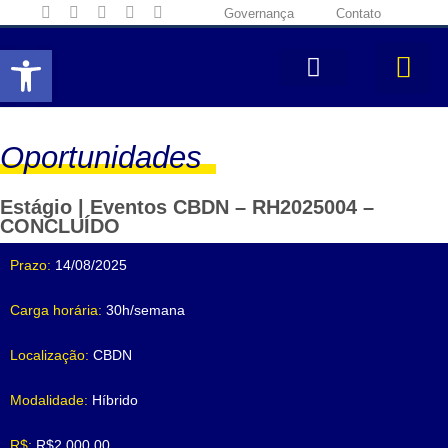
Governança
Contato
Abrir a barra de ferramentas
Oportunidades
Estágio | Eventos CBDN – RH2025004 –
CONCLUÍDO
Prazo:
14/08/2025
Carga horária:
30h/semana
Localização:
CBDN
Modalidade:
Híbrido
R$:
R$2.000,00