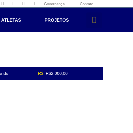
Governança
Contato
ATLETAS
PROJETOS
rido
R$:
R$2.000,00