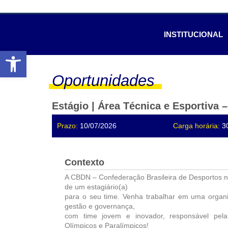
INSTITUCIONAL
Abrir a barra de ferramentas
Oportunidades
Estágio | Área Técnica e Esportiv
Prazo:
10/07/2026
Carga horária:
3
Contexto
A CBDN – Confederação Brasileira de Desportos 
de um estagiário(a)
para o seu time. Venha trabalhar em uma organ
gestão e governança,
com time jovem e inovador, responsável pel
Olímpicos e Paralímpicos!