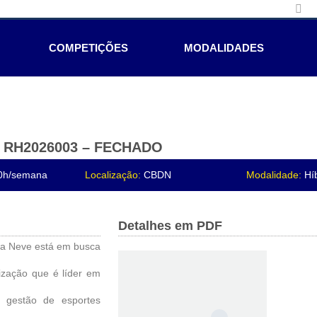
COMPETIÇÕES
MODALIDADES
a – RH2026003 – FECHADO
0h/semana
Localização:
CBDN
Modalidade:
Híb
Detalhes em PDF
na Neve está em busca
ização que é líder em
a gestão de esportes