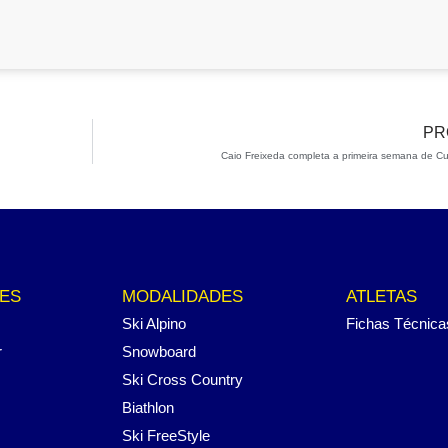
PR
Caio Freixeda completa a primeira semana de C
ES
MODALIDADES
ATLETAS
Ski Alpino
Fichas Técnica
r
Snowboard
Ski Cross Country
Biathlon
Ski FreeStyle