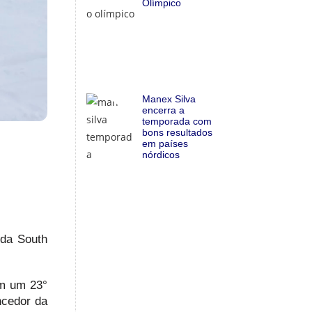
Olímpico
Manex Silva
encerra a
temporada com
bons resultados
em países
nórdicos
 da South
om um 23°
ncedor da