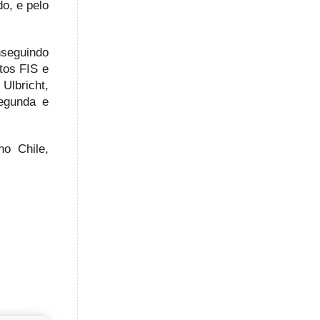
o, e pelo
nseguindo
tos FIS e
Ulbricht,
egunda e
no Chile,