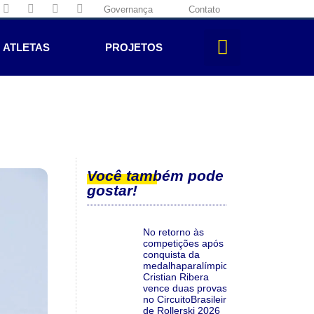
Governança
Contato
ATLETAS
PROJETOS
Você também pode
gostar!
No retorno às
competições após a
conquista da
medalhaparalímpica,
Cristian Ribera
vence duas provas
no CircuitoBrasileiro
de Rollerski 2026