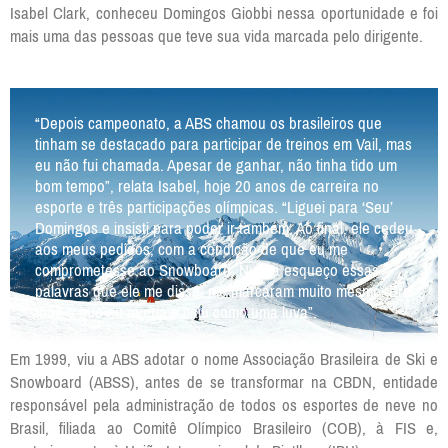
Isabel Clark, conheceu Domingos Giobbi nessa oportunidade e foi
mais uma das pessoas que teve sua vida marcada pelo dirigente.
“Depois campeonato, a ABS chamou os brasileiros que
tinham se destacado para participar de treinos em Vail, mas
eu não fui chamada. Apesar de ganhar, não tinha tido um
bom tempo”, relata Isabel, hoje 20 anos de carreira no
esporte e três participações olímpicas. “Liguei para ‘Seu’
Domingos e insisti para poder ir também. Ao final, ele cedeu
aos meus pedidos, com a condição de que eu me
comprometesse ao Snowboard. Nunca esqueço essas
palavras que ele me disse, me marcaram muito mesmo. Era
tudo o que eu queria e caiu como uma luva”.
Em 1999, viu a ABS adotar o nome Associação Brasileira de Ski e
Snowboard (ABSS), antes de se transformar na CBDN, entidade
responsável pela administração de todos os esportes de neve no
Brasil, filiada ao Comitê Olímpico Brasileiro (COB), à FIS e,