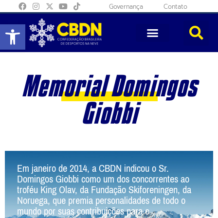
Governança
Contato
Abrir a barra de ferramentas
Memorial Domingos
Giobbi
Em janeiro de 2014, a CBDN indicou o Sr.
Domingos Giobbi como um dos concorrentes ao
troféu King Olav, da Fundação Skiforeningen, da
Noruega, que premia personalidades de todo o
mundo por suas contribuições para o