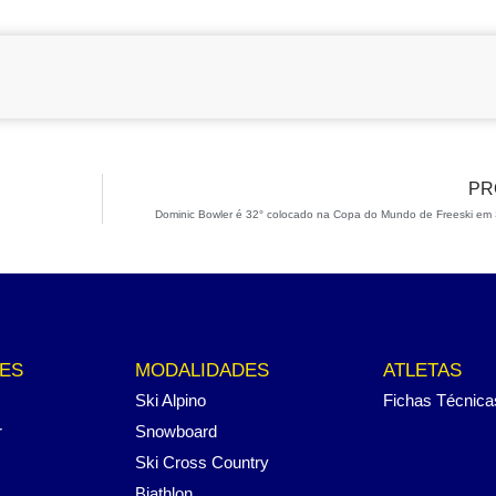
PR
Dominic Bowler é 32° colocado na Copa do Mundo de Freeski em
ES
MODALIDADES
ATLETAS
Ski Alpino
Fichas Técnica
r
Snowboard
Ski Cross Country
Biathlon