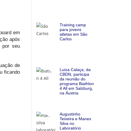
Training camp
para jovens
wboard em
atletas em São
ição após
Carlos
 por seu
tuação de
Luiza Calaça, da
u ficando
CBDN, participa
da reunião do
programa Biathlon
4 All em Salzburg,
na Áustria
Augustinho
Teixeira e Manex
Silva no
Laboratório