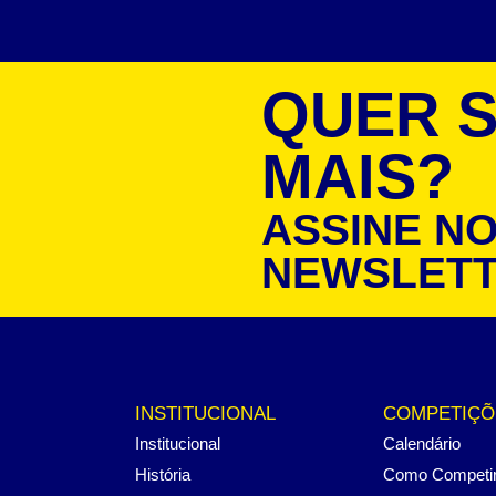
QUER 
MAIS?
ASSINE N
NEWSLET
INSTITUCIONAL
COMPETIÇÕ
Institucional
Calendário
História
Como Competi