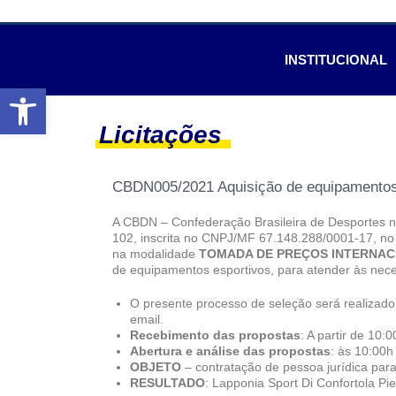
INSTITUCIONAL
Abrir a barra de ferramentas
Licitações
CBDN005/2021 Aquisição de equipamentos 
A CBDN – Confederação Brasileira de Desportes na
102, inscrita no CNPJ/MF 67.148.288/0001-17, no u
na modalidade
TOMADA DE PREÇOS INTERNA
de equipamentos esportivos, para atender às n
O presente processo de seleção será reali
email.
Recebimento das propostas
: A partir de 10:
Abertura e análise das propostas
: às 10:00h
OBJETO
– contratação de pessoa jurídica pa
RESULTADO
: Lapponia Sport Di Confortola 