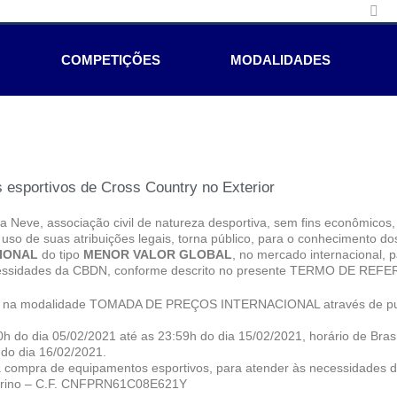
COMPETIÇÕES
MODALIDADES
esportivos de Cross Country no Exterior
 Neve, associação civil de natureza desportiva, sem fins econômicos,
so de suas atribuições legais, torna público, para o conhecimento dos
CIONAL
do tipo
MENOR VALOR GLOBAL
, no mercado internacional, 
ecessidades da CBDN, conforme descrito no presente TERMO DE REF
zado na modalidade TOMADA DE PREÇOS INTERNACIONAL através de pu
00h do dia 05/02/2021 até as 23:59h do dia 15/02/2021, horário de Brasí
 do dia 16/02/2021.
ra compra de equipamentos esportivos, para atender às necessidades
Pierino – C.F. CNFPRN61C08E621Y