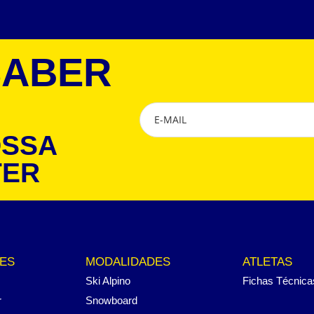
SABER
OSSA
TER
ES
MODALIDADES
ATLETAS
Ski Alpino
Fichas Técnica
r
Snowboard