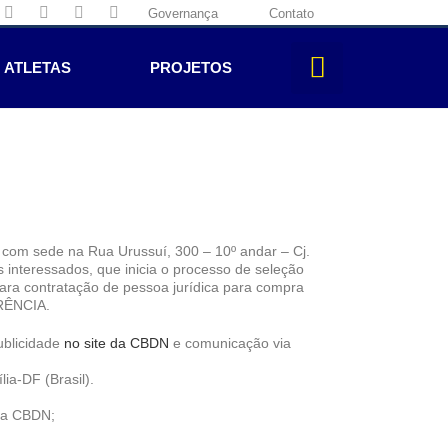
Governança
Contato
ATLETAS
PROJETOS
 com sede na Rua Urussuí, 300 – 10º andar – Cj.
 interessados, que inicia o processo de seleção
para contratação de pessoa jurídica para compra
ERÊNCIA.
blicidade
no site da CBDN
e comunicação via
lia-DF (Brasil).
 da CBDN;