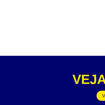
VEJ
V