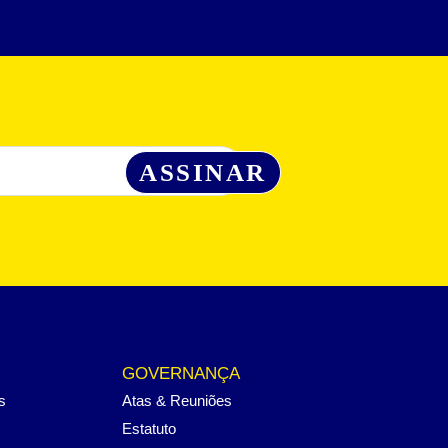
GOVERNANÇA
s
Atas & Reuniões
Estatuto