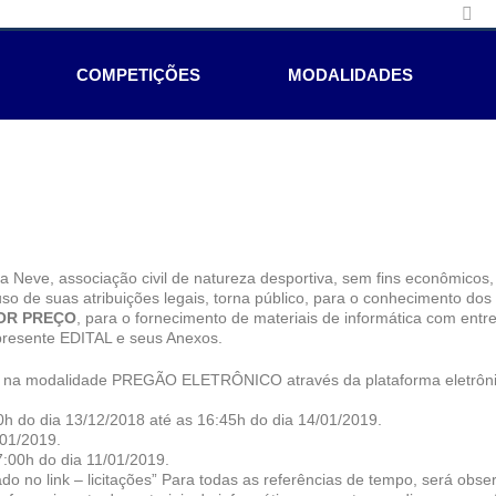
COMPETIÇÕES
MODALIDADES
 Neve, associação civil de natureza desportiva, sem fins econômicos,
o de suas atribuições legais, torna público, para o conhecimento dos 
OR PREÇO
, para o fornecimento de materiais de informática com ent
presente EDITAL e seus Anexos.
o na modalidade PREGÃO ELETRÔNICO através da plataforma eletrônic
:00h do dia 13/12/2018 até as 16:45h do dia 14/01/2019.
/01/2019.
7:00h do dia 11/01/2019.
 no link – licitações” Para todas as referências de tempo, será obser