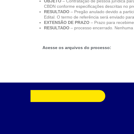
OBJETO
– Contratação de pessoa jurídica par
CBDN conforme especificações descritas no pre
RESULTADO
– Pregão anulado devido a partic
Edital. O termo de referência será enviado par
EXTENSÃO DE PRAZO
– Prazo para recebimen
RESULTADO
– processo encerrado. Nenhuma 
Acesse os arquivos do processo: