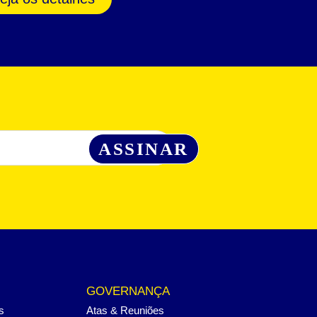
GOVERNANÇA
s
Atas & Reuniões