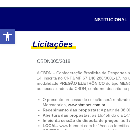
INSTITUCIONAL
Abrir a barra de ferramentas
Licitações
CBDN005/2018
A CBDN – Confederação Brasileira de Desportes na
14, inscrita no CNPJ/MF 67.148.288/0001-17, no us
modalidade
PREGÃO ELETRÔNICO
do tipo
MEN
às necessidades da CBDN, conforme descrito no 
O presente processo de seleção será realizad
Mercadorias,
www.bbmnet.com.br
Recebimento das propostas
: A partir de 08
Abertura das propostas
: às 16:45h do dia 14
Início da sessão de disputa de preços
: às 1
LOCAL:
www.bbmnet.com.br “Acesso Identificado