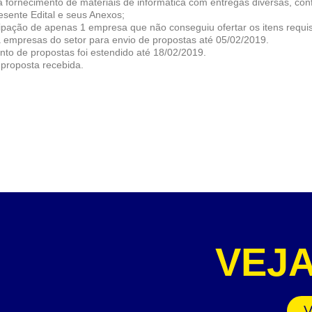
a fornecimento de materiais de informática com entregas diversas, c
sente Edital e seus Anexos;
ipação de apenas 1 empresa que não conseguiu ofertar os itens requi
a empresas do setor para envio de propostas até 05/02/2019.
to de propostas foi estendido até 18/02/2019.
proposta recebida.
VEJ
V