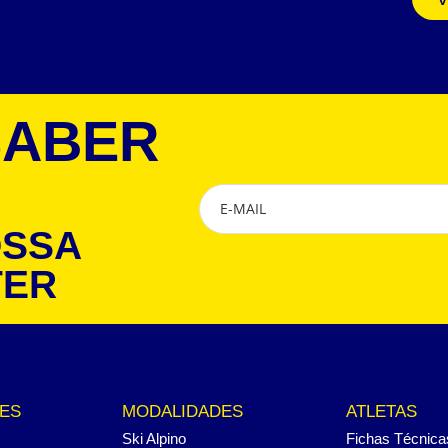
SABER
OSSA
TER
ES
MODALIDADES
ATLETAS
Ski Alpino
Fichas Técnica