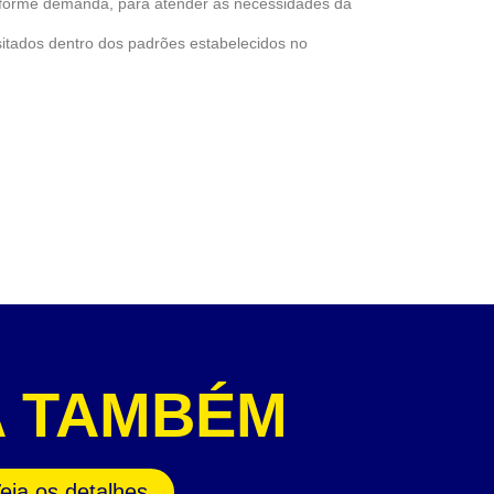
onforme demanda, para atender às necessidades da
sitados dentro dos padrões estabelecidos no
A TAMBÉM
eja os detalhes