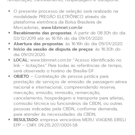
O presente processo de seleção será realizado na
modalidade PREGÃO ELETRÔNICO através da
plataforma eletrônica da Bolsa Brasileira de
Mercadorias,
www.bbmnet.com.br
Recebimento das propostas
: A partir de 08:30h do dia
03/12/2019 até as 16:15h do dia 09/01/2020.
Abertura das propostas
: às 16:16h do dia 09/01/2020.
Início da sessão de disputa de preços
: às 16:30h do
dia 09/01/2020.
LOCAL:
www.bbmnet.com.br “Acesso Identificado no
link – licitações” Para todas as referências de tempo,
será observado o horário de Brasília-DF.
OBJETO
– Contratação de pessoa jurídica para
prestação de serviços de emissão de passagem aérea
nacional e internacional, compreendendo reserva,
marcação, emissão, remissão, remarcação,
cancelamento, hospedagem e transporte para atletas,
comissão técnica ou funcionários da CBDN, ou outras
pessoas indicadas pela CBDN, conforme demanda,
para atender às necessidades da CBDN;
RESULTADO:
empresa vencedora MERU VIAGENS EIRELI
EPP – CNPJ: 09.215.207/0001-58