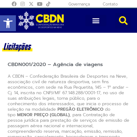
Governança
Contato
Abrir a barra de ferramentas
Licitações
CBDN001/2020 – Agência de viagens
A CBDN – Confederação Brasileira de Desportes na Neve,
associação civil de natureza desportiva, sem fins
econômicos, com sede na Rua Pequetita, 145 – 1º andar –
Cj. 14, inscrita no CNPJ/MF 67.148.288/0001-17, no uso de
suas atribuições legais, torna público, para o
conhecimento dos interessados, que inicia o processo de
seleção na modalidade
PREGÃO ELETRÔNICO
do
tipo
MENOR PREÇO (GLOBAL)
, para Contratação de
pessoa jurídica para prestação de serviços de emissão de
passagem aérea nacional e internacional,
compreendendo reserva, marcação, emissão, remissão,
remarcação, cancelamento, hospedagem e transporte.