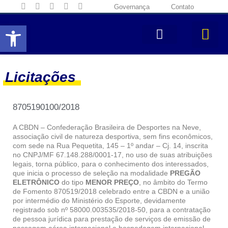
Governança
Contato
Abrir a barra de ferramentas
Licitações
8705190100/2018
A CBDN – Confederação Brasileira de Desportes na Neve,
associação civil de natureza desportiva, sem fins econômicos,
com sede na Rua Pequetita, 145 – 1º andar – Cj. 14, inscrita
no CNPJ/MF 67.148.288/0001-17, no uso de suas atribuições
legais, torna público, para o conhecimento dos interessados,
que inicia o processo de seleção na modalidade
PREGÃO
ELETRÔNICO
do tipo
MENOR PREÇO
, no âmbito do Termo
de Fomento 870519/2018 celebrado entre a CBDN e a união
por intermédio do Ministério do Esporte, devidamente
registrado sob nº 58000.003535/2018-50, para a contratação
de pessoa jurídica para prestação de serviços de emissão de