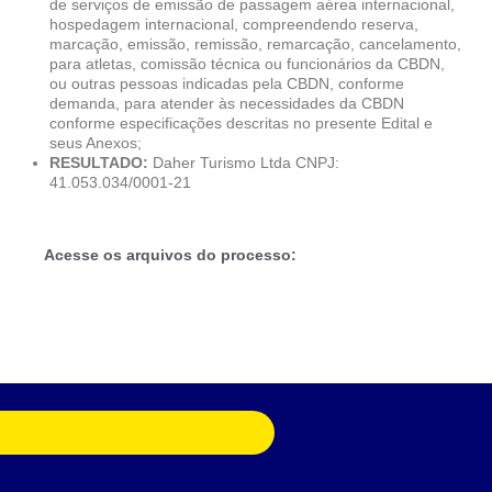
de serviços de emissão de passagem aérea internacional,
hospedagem internacional, compreendendo reserva,
marcação, emissão, remissão, remarcação, cancelamento,
para atletas, comissão técnica ou funcionários da CBDN,
ou outras pessoas indicadas pela CBDN, conforme
demanda, para atender às necessidades da CBDN
conforme especificações descritas no presente Edital e
seus Anexos;
RESULTADO:
Daher Turismo Ltda CNPJ:
41.053.034/0001-21
Acesse os arquivos do processo: