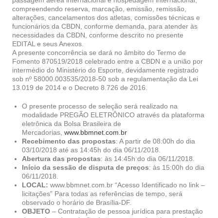
passagem aérea internacional e hospedagem internacional,
compreendendo reserva, marcação, emissão, remissão,
alterações, cancelamentos dos atletas, comissões técnicas e
funcionários da CBDN, conforme demanda, para atender às
necessidades da CBDN, conforme descrito no presente
EDITAL e seus Anexos.
A presente concorrência se dará no âmbito do Termo de
Fomento 870519/2018 celebrado entre a CBDN e a união por
intermédio do Ministério do Esporte, devidamente registrado
sob nº 58000.003535/2018-50 sob a regulamentação da Lei
13.019 de 2014 e o Decreto 8.726 de 2016.
O presente processo de seleção será realizado na
modalidade PREGÃO ELETRÔNICO através da plataforma
eletrônica da Bolsa Brasileira de
Mercadorias,
www.bbmnet.com.br
Recebimento das propostas
: A partir de 08:00h do dia
03/10/2018 até as 14:45h do dia 06/11/2018.
Abertura das propostas
: às 14:45h do dia 06/11/2018.
Início da sessão de disputa de preços
: às 15:00h do dia
06/11/2018.
LOCAL:
www.bbmnet.com.br “Acesso Identificado no link –
licitações” Para todas as referências de tempo, será
observado o horário de Brasília-DF.
OBJETO
– Contratação de pessoa jurídica para prestação