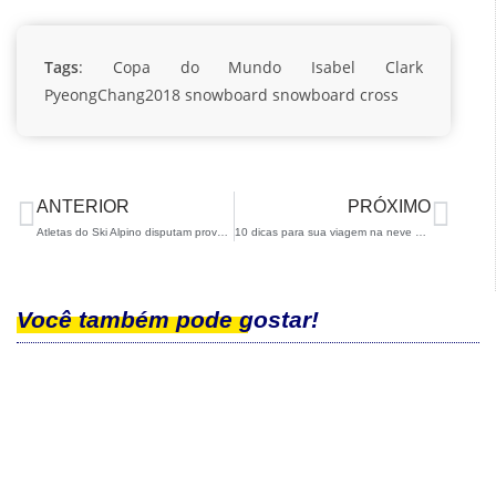
Tags
:
Copa do Mundo
Isabel Clark
PyeongChang2018
snowboard
snowboard cross
ANTERIOR
PRÓXIMO
Atletas do Ski Alpino disputam provas FIS na Europa
10 dicas para sua viagem na neve por Isabel Clark
Você também pode gostar!