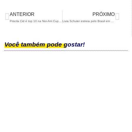
ANTERIOR
PRÓXIMO
Priscila Cid é top 10 na Nor-Am Cup em Aspen, nos EUA
Livia Schuler estreia pelo Brasil em Flumserberg, na Suíça
Você também pode gostar!