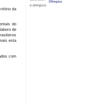
Olímpico
itório da
entais do
laboro de
asileiros
mais esta
zados com