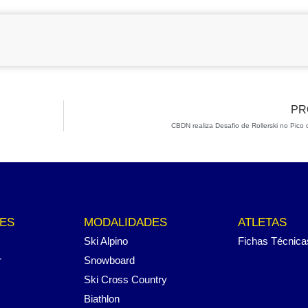
PR
CBDN realiza Desafio de Rollerski no Pico
ES
MODALIDADES
ATLETAS
Ski Alpino
Fichas Técnica
r
Snowboard
Ski Cross Country
Biathlon