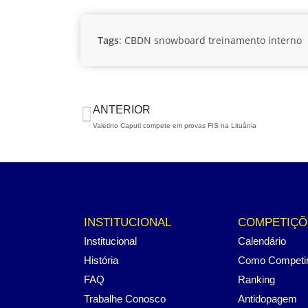
Tags
:
CBDN
snowboard
treinamento interno
ANTERIOR
Valetino Caputi compete em provas FIS na Lituânia
INSTITUCIONAL
COMPETIÇÕ
Institucional
Calendário
História
Como Competi
FAQ
Ranking
Trabalhe Conosco
Antidopagem