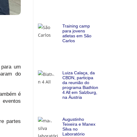
Training camp
para jovens
atletas em São
Carlos
, para um
Luiza Calaça, da
param do
CBDN, participa
da reunião do
programa Biathlon
4 All em Salzburg,
 também é
na Áustria
s eventos
Augustinho
re partes
Teixeira e Manex
Silva no
Laboratório