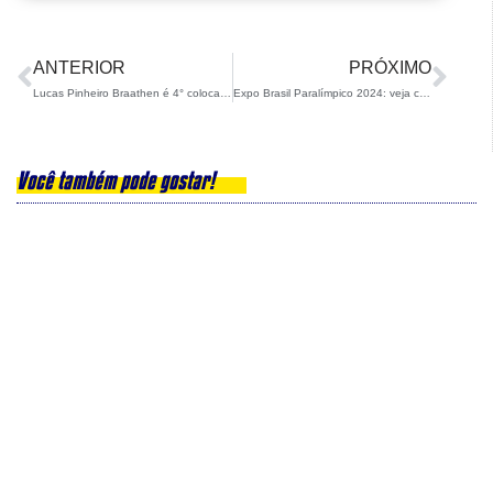
ANTERIOR
PRÓXIMO
Lucas Pinheiro Braathen é 4° colocado em etapa de Levi da Copa do Mundo de Ski Alpino
Expo Brasil Paralímpico 2024: veja como foi a participação da CBDN
Você também pode gostar!