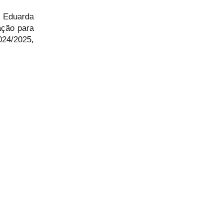
: Eduarda
ação para
024/2025,