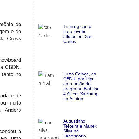
imônia de
Training camp
agem e do
para jovens
atletas em São
Ski Cross
Carlos
Snowboard
ela CBDN.
 tanto no
Luiza Calaça, da
CBDN, participa
da reunião do
programa Biathlon
4 All em Salzburg,
rada e de
na Áustria
tou muito
, Anders
Augustinho
Teixeira e Manex
scondeu a
Silva no
Laboratório
 Foi uma