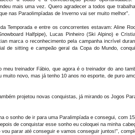
eendeu mais uma vez. Quero agradecer a todos que trabal
que nas Paraolimpíadas de Inverno vai ser muito melhor”.
ta da Temporada e entre os concorrentes estavam: Aline Ro
Snowboard Halfpipe), Lucas Pinheiro (Ski Alpino) e Cristi
stian marca o reconhecimento pela campanha incrível duran
al de sitting e campeão geral da Copa do Mundo, conqu
ao meu treinador Fábio, que agora é o treinador do ano ta
u muito novo, mas já tenho 10 anos no esporte, de puro amo
 também projetou novas conquistas, já mirando os Jogos Par
nha o sonho de ir para uma Paralimpíada e consegui, com 15 
 depois de conquistar esse sonho eu coloquei na minha cabe
 vou parar até conseguir e vamos conseguir juntos!”, compl