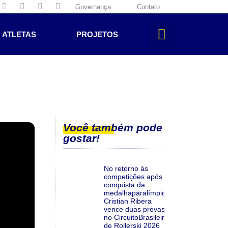
Governança
Contato
ATLETAS
PROJETOS
Você também pode
gostar!
No retorno às
competições após a
conquista da
medalhaparalímpica,
Cristian Ribera
vence duas provas
no CircuitoBrasileiro
de Rollerski 2026