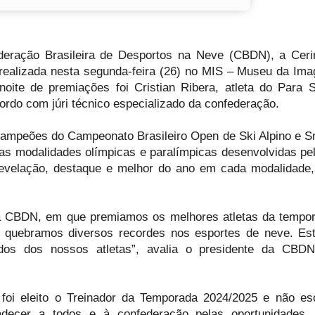
ederação Brasileira de Desportos na Neve (CBDN), a Cer
realizada nesta segunda-feira (26) no MIS – Museu da Im
ite de premiações foi Cristian Ribera, atleta do Para 
cordo com júri técnico especializado da confederação.
campeões do Campeonato Brasileiro Open de Ski Alpino e 
e das modalidades olímpicas e paralímpicas desenvolvidas p
velação, destaque e melhor do ano em cada modalidade,
 a CBDN, em que premiamos os melhores atletas da tempo
e quebramos diversos recordes nos esportes de neve. Es
dos dos nossos atletas”, avalia o presidente da CBDN
a foi eleito o Treinador da Temporada 2024/2025 e não e
radecer a todos e à confederação pelas oportunidades.