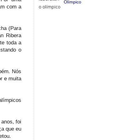
Olímpico
ham com a
cha (Para
an Ribera
te toda a
istando o
mbém. Nós
r e muita
alímpicos
anos, foi
ça que eu
etou.