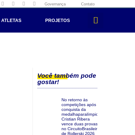
Governança
Contato
ATLETAS
PROJETOS
Você também pode
gostar!
No retorno às
competições após a
conquista da
medalhaparalímpica,
Cristian Ribera
vence duas provas
no CircuitoBrasileiro
de Rollerski 2026