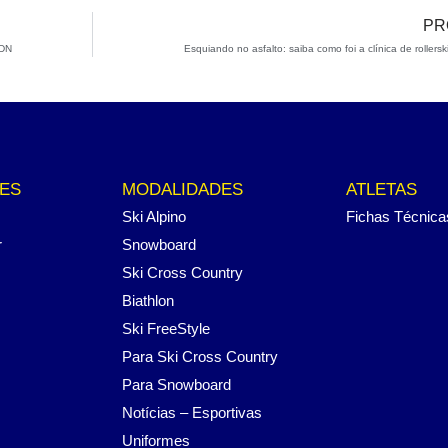
PR
BDN
Esquiando no asfalto: saiba como foi a clínica de rollers
ES
MODALIDADES
ATLETAS
Ski Alpino
Fichas Técnica
r
Snowboard
Ski Cross Country
Biathlon
Ski FreeStyle
Para Ski Cross Country
Para Snowboard
Notícias – Esportivas
Uniformes