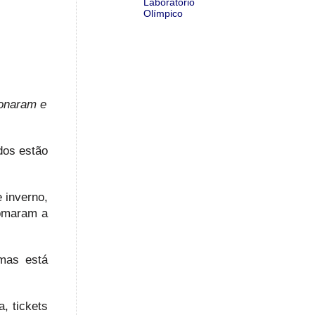
Laboratório
Olímpico
ionaram e
dos estão
e inverno,
tomaram a
 mas está
, tickets