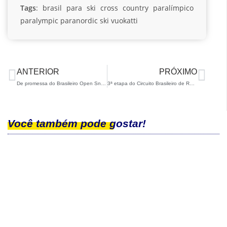
Tags
:
brasil
para ski cross country
paralímpico
paralympic
paranordic ski
vuokatti
ANTERIOR
PRÓXIMO
De promessa do Brasileiro Open Snowboard a finalista de prova sul-americana: Noah Bethonico faz grande estreia em La Parva
3ª etapa do Circuito Brasileiro de Rollerski – Campeonato Brasileiro Interclubes acontece em São Carlos nesta semana
Você também pode gostar!