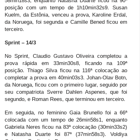
58min18s3, enquanto Natasha Duarte ficou na 90ª
posição com um tempo de 1h10min32s9. Susan
Kuelm, da Estônia, venceu a prova, Karoline Erdal,
da Noruega, foi segunda e Camille Bened ficou em
terceiro.
Sprint – 14/3
No Sprint, Claudio Gustavo Oliveira completou a
prova rápida em 33min30s8, ficando na 109ª
posição. Thiago Silva ficou na 116ª colocação ao
completar a prova em 40min03s3. Johan-Olav Botn,
da Noruega, ficou com o primeiro lugar, seguido por
seu compatriota Sverre Dahlen Aspenes, que foi
segundo, e Roman Rees, que terminou em terceiro.
Em seguida, no feminino Gaia Brunello foi a 66ª
colocada com um tempo de 26min58s1, enquanto
Gabriela Neres ficou na 83ª colocação (30min33s2)
e Natasha Duarte foi 87ª (37min58s3). Voldiya