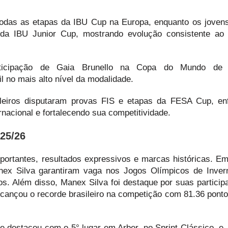
todas as etapas da IBU Cup na Europa, enquanto os jovens
a IBU Junior Cup, mostrando evolução consistente ao 
icipação de Gaia Brunello na Copa do Mundo de B
l no mais alto nível da modalidade.
ileiros disputaram provas FIS e etapas da FESA Cup, en
ernacional e fortalecendo sua competitividade.
25/26
portantes, resultados expressivos e marcas históricas. Em
nex Silva garantiram vaga nos Jogos Olímpicos de Inver
. Além disso, Manex Silva foi destaque por suas partici
lcançou o recorde brasileiro na competição com 81.36 pont
 destacou com o 5° lugar em Arber, no Sprint Clássico, e 