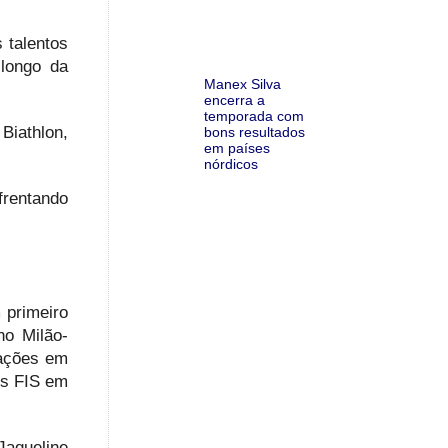
 talentos
longo da
Manex Silva
encerra a
temporada com
iathlon,
bons resultados
em países
nórdicos
frentando
 primeiro
no Milão-
pações em
os FIS em
Jaqueline