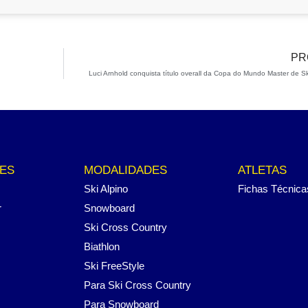
PR
Luci Arnhold conquista título overall da Copa do Mundo Master de Sk
ES
MODALIDADES
ATLETAS
Ski Alpino
Fichas Técnica
r
Snowboard
Ski Cross Country
Biathlon
Ski FreeStyle
Para Ski Cross Country
Para Snowboard