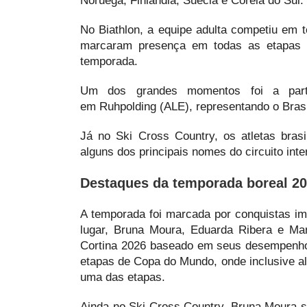
Noruega, Finlândia, Suécia e Coreia do Sul.
No Biathlon, a equipe adulta competiu em 
marcaram presença em todas as etapas d
temporada.
Um dos grandes momentos foi a part
em Ruhpolding (ALE), representando o Brasi
Já no Ski Cross Country, os atletas bras
alguns dos principais nomes do circuito int
Destaques da temporada
boreal 20
A temporada foi marcada por conquistas im
lugar, Bruna Moura, Eduarda Ribera e Ma
Cortina 2026 baseado em seus desempenhos
etapas de Copa do Mundo, onde inclusive a
uma das etapas.
Ainda no Ski Cross Country, Bruna Moura se