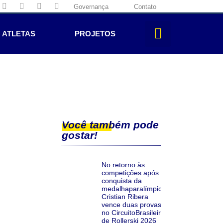
Governança
Contato
ATLETAS
PROJETOS
Você também pode
gostar!
No retorno às
competições após a
conquista da
medalhaparalímpica,
Cristian Ribera
vence duas provas
no CircuitoBrasileiro
de Rollerski 2026