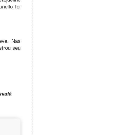
nello foi
Neve. Nas
strou seu
anadá