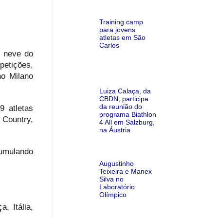
Training camp
para jovens
atletas em São
Carlos
e neve do
petições,
no Milano
Luiza Calaça, da
CBDN, participa
da reunião do
9 atletas
programa Biathlon
 Country,
4 All em Salzburg,
na Áustria
cumulando
Augustinho
Teixeira e Manex
Silva no
Laboratório
Olímpico
, Itália,