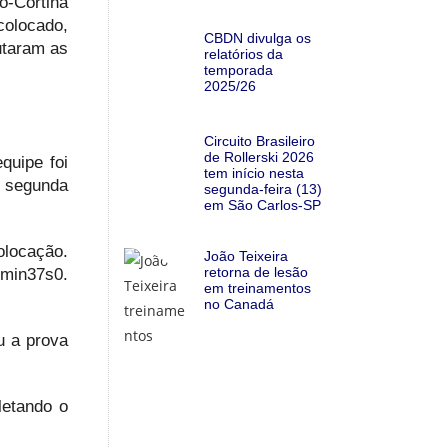
o-Cortina
colocado,
CBDN divulga os
utaram as
relatórios da
temporada
2025/26
Circuito Brasileiro
de Rollerski 2026
quipe foi
tem início nesta
a segunda
segunda-feira (13)
em São Carlos-SP
olocação.
João Teixeira
retorna de lesão
7min37s0.
em treinamentos
no Canadá
u a prova
letando o