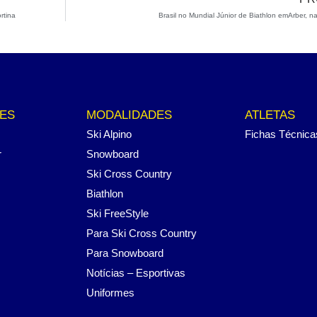
rtina
Brasil no Mundial Júnior de Biathlon emArber, 
ES
MODALIDADES
ATLETAS
Ski Alpino
Fichas Técnica
r
Snowboard
Ski Cross Country
Biathlon
Ski FreeStyle
Para Ski Cross Country
Para Snowboard
Notícias – Esportivas
Uniformes