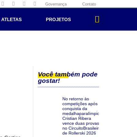
Governança
Contato
ATLETAS
PROJETOS
Você também pode
gostar!
No retorno às
competições após a
conquista da
medalhaparalímpica,
Cristian Ribera
vence duas provas
no CircuitoBrasileiro
de Rollerski 2026