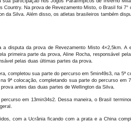
u sua participação nos Jogos Paralímpicos de Inverno Milã
s Country. Na prova de Revezamento Misto, o Brasil foi 7° 
on da Silva. Além disso, os atletas brasileiros também disp
ra a disputa da prova de Revezamento Misto 4×2,5km. A e
ela primeira parte da prova, Aline Rocha, responsável pel
onsável pelas duas últimas partes da prova.
ibera, completou sua parte do percurso em 5min49s3, na 5ª c
 na 9ª colocação, completando sua parte do percurso em 
prova antes das duas partes de Wellington da Silva.
o percurso em 13min34s2. Dessa maneira, o Brasil termino
geral.
idos, com a Ucrânia ficando com a prata e a China comp