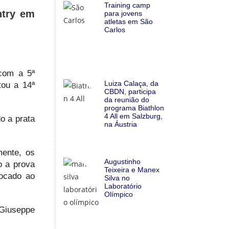
Training camp
ntry em
para jovens
atletas em São
Carlos
 com a 5ª
Luiza Calaça, da
tou a 14ª
CBDN, participa
da reunião do
programa Biathlon
4 All em Salzburg,
o a prata
na Áustria
mente, os
Augustinho
o a prova
Teixeira e Manex
locado ao
Silva no
Laboratório
Olímpico
 Giuseppe