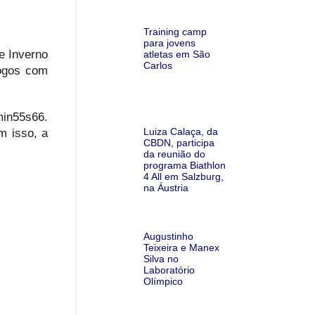
Training camp
para jovens
e Inverno
atletas em São
Carlos
Jogos com
min55s66.
Luiza Calaça, da
m isso, a
CBDN, participa
da reunião do
programa Biathlon
4 All em Salzburg,
na Áustria
Augustinho
Teixeira e Manex
Silva no
Laboratório
Olímpico