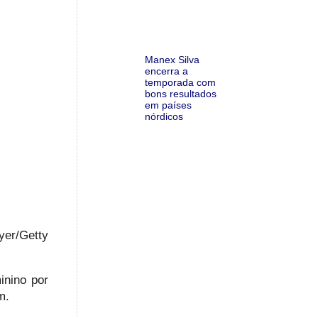
Manex Silva
encerra a
temporada com
bons resultados
em países
nórdicos
yer/Getty
inino por
m.