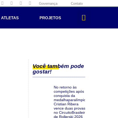
Governança
Contato
ATLETAS
PROJETOS
Você também pode
gostar!
No retorno às
competições após a
conquista da
medalhaparalímpica,
Cristian Ribera
vence duas provas
no CircuitoBrasileiro
de Rollerski 2026