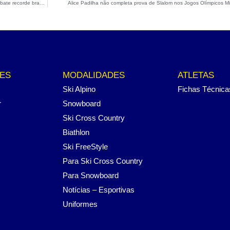
Lucas Pinheiro Braathen não completa a prova e Giovanni Ongaro bate recorde brasileiro no Slalom em Milão-Cortina
Alice Padilha não completa prova de Slalom nos Jogos Olímpicos Mi
ES
MODALIDADES
ATLETAS
Ski Alpino
Fichas Técnica
r
Snowboard
Ski Cross Country
Biathlon
Ski FreeStyle
Para Ski Cross Country
Para Snowboard
Notícias – Esportivas
Uniformes