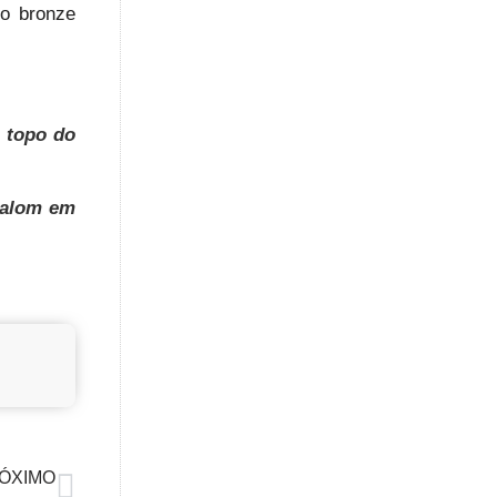
o bronze
o topo do
lalom em
ÓXIMO