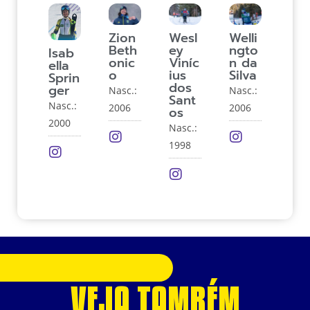
Zion
Wesl
Welli
Beth
ey
ngto
Isab
onic
Viníc
n da
ella
o
ius
Silva
Sprin
dos
ger
Nasc.:
Nasc.:
Sant
Nasc.:
2006
2006
os
2000
Nasc.:
1998
VEJA TAMBÉM