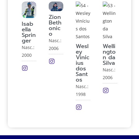
Zion
Beth
Isab
onic
ella
o
Sprin
ger
Nasc.:
Wesl
Welli
Nasc.:
2006
ey
ngto
2000
Viníc
n da
ius
Silva
dos
Nasc.:
Sant
2006
os
Nasc.:
1998