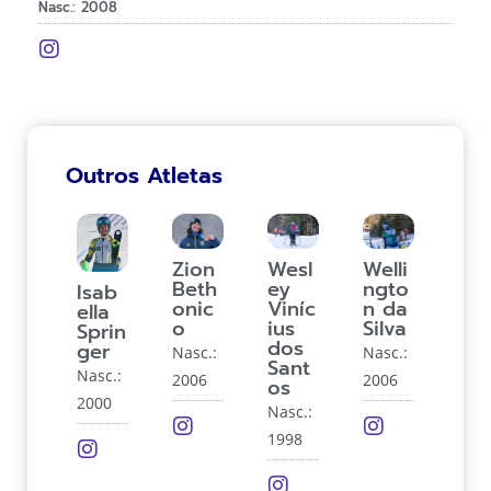
Nasc.: 2008
Outros Atletas
Zion
Wesl
Welli
Beth
ey
ngto
Isab
onic
Viníc
n da
ella
o
ius
Silva
Sprin
dos
ger
Nasc.:
Nasc.:
Sant
Nasc.:
2006
2006
os
2000
Nasc.:
1998