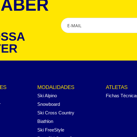
SABER
OSSA
TER
ES
MODALIDADES
ATLETAS
Ski Alpino
Fichas Técnica
r
Snowboard
Ski Cross Country
Biathlon
Ski FreeStyle