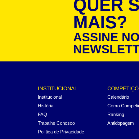
QUER 
MAIS?
ASSINE N
NEWSLET
INSTITUCIONAL
COMPETIÇÕ
Institucional
Calendário
História
Como Competi
FAQ
Ranking
Trabalhe Conosco
Antidopagem
Política de Privacidade