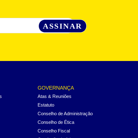
GOVERNANÇA
s
Atas & Reuniões
Estatuto
Conselho de Administração
Conselho de Ética
Conselho Fiscal