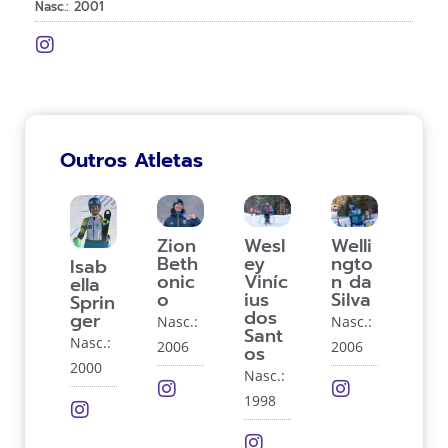
Nasc.: 2001
Outros Atletas
Zion
Wesl
Welli
Beth
ey
ngto
Isab
onic
Viníc
n da
ella
o
ius
Silva
Sprin
dos
ger
Nasc.:
Nasc.:
Sant
Nasc.:
2006
2006
os
2000
Nasc.:
1998