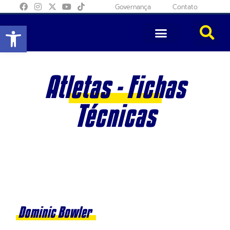
Governança
Contato
Abrir a barra de ferramentas
Atletas - Fichas
Técnicas
Dominic Bowler