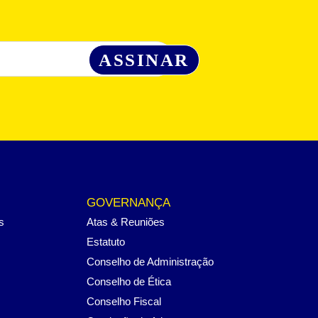
GOVERNANÇA
s
Atas & Reuniões
Estatuto
Conselho de Administração
Conselho de Ética
Conselho Fiscal