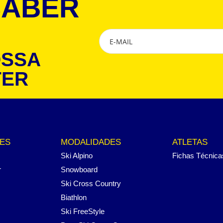
SABER
OSSA
TER
ES
MODALIDADES
ATLETAS
Ski Alpino
Fichas Técnica
r
Snowboard
Ski Cross Country
Biathlon
Ski FreeStyle