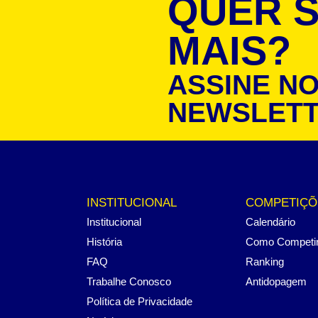
QUER 
MAIS?
ASSINE N
NEWSLET
INSTITUCIONAL
COMPETIÇÕ
Institucional
Calendário
História
Como Competi
FAQ
Ranking
Trabalhe Conosco
Antidopagem
Política de Privacidade