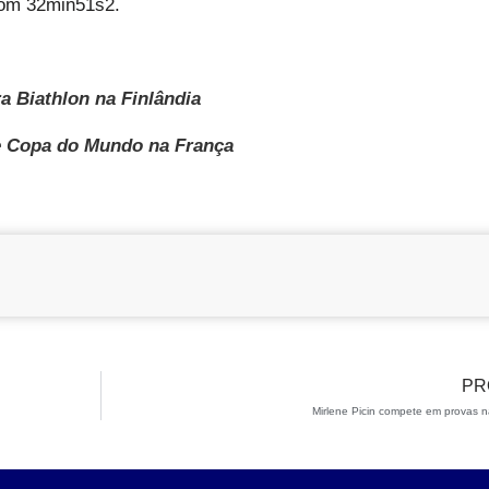
com 32min51s2.
a Biathlon na Finlândia
de Copa do Mundo na França
PR
Mirlene Picin compete em provas n