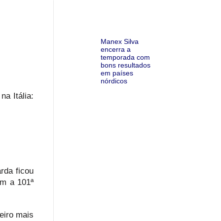
Manex Silva
encerra a
temporada com
bons resultados
em países
nórdicos
a Itália:
rda ficou
om a 101ª
eiro mais