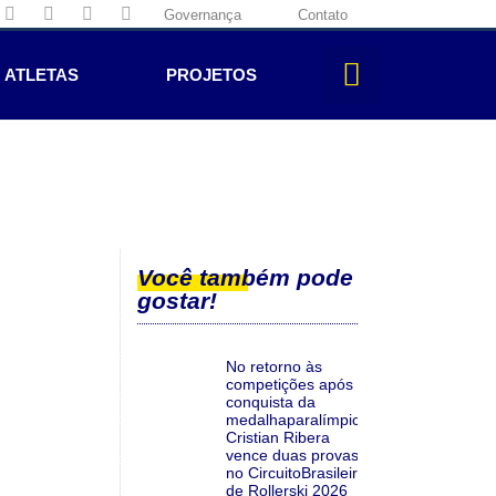
Governança
Contato
ATLETAS
PROJETOS
Você também pode
gostar!
No retorno às
competições após a
conquista da
medalhaparalímpica,
Cristian Ribera
vence duas provas
no CircuitoBrasileiro
de Rollerski 2026