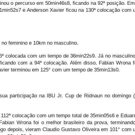
inou o percurso em 50min46s8, ficando na 92ª posição. Em
1min52s7 e Anderson Xavier ficou na 130ª colocação com
m no feminino e 10km no masculino.
16ª colocada com um tempo de 36min22s9. Já no masculino
icando com a 94ª colocação. Além disso, Fabian Wrona f
vier terminou em 125° com um tempo de 35min13s0.
m sua participação na IBU Jr. Cup de Ridnaun no domingo 
a 112ª colocação com um tempo total de 35min05s6 e Eduar
abian Wrona foi o melhor brasileiro da prova, terminand
go depois, vieram Claudio Gustavo Oliveira em 101° com