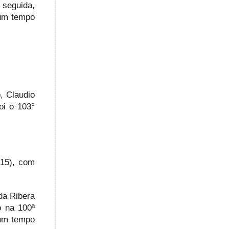
 seguida,
 um tempo
, Claudio
oi o 103°
(15), com
da Ribera
o na 100ª
 um tempo