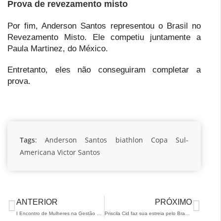
Prova de revezamento misto
Por fim, Anderson Santos representou o Brasil no
Revezamento Misto. Ele competiu juntamente a
Paula Martinez, do México.
Entretanto, eles não conseguiram completar a
prova.
Tags
:
Anderson Santos
biathlon
Copa Sul-
Americana
Victor Santos
ANTERIOR
PRÓXIMO
I Encontro de Mulheres na Gestão do Esporte, do Programa Lado a Lado da CBDN
Priscila Cid faz sua estreia pelo Brasil em Cardrona, na Nova Zelândia