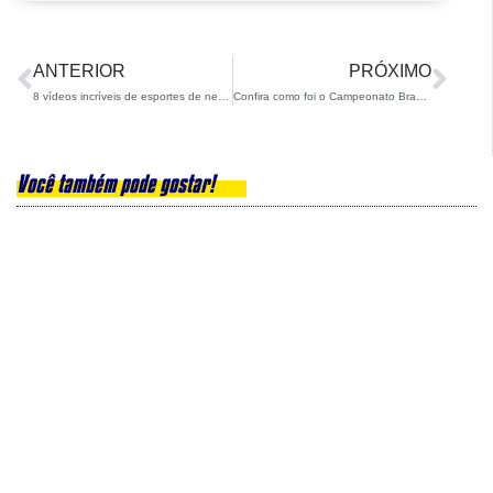
ANTERIOR
PRÓXIMO
8 vídeos incríveis de esportes de neve para descontrair um pouco
Confira como foi o Campeonato Brasileiro de Snowboard Slopestyle
Você também pode gostar!