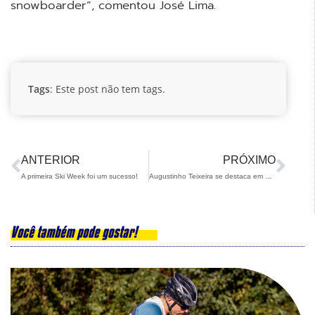
snowboarder”, comentou José Lima.
Tags
: Este post não tem tags.
ANTERIOR
PRÓXIMO
A primeira Ski Week foi um sucesso!
Augustinho Teixeira se destaca em prova FIS e se consagra campeão brasileiro de Halfpipe
Você também pode gostar!