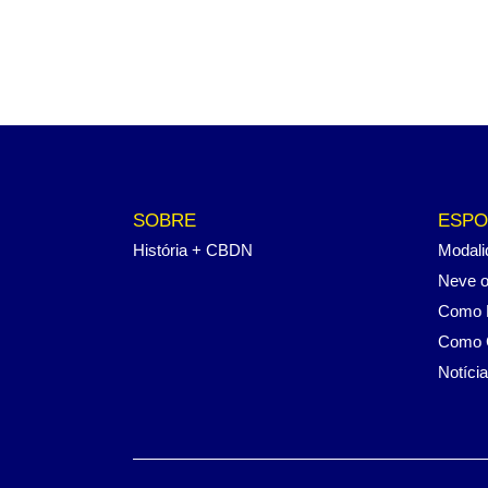
SOBRE
ESPO
História + CBDN
Modali
Neve o
Como P
Como 
Notíci