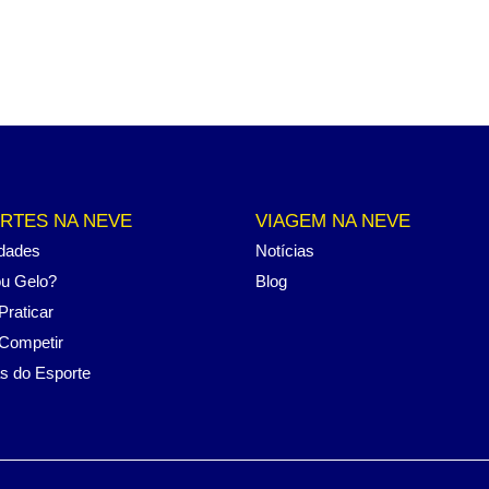
RTES NA NEVE
VIAGEM NA NEVE
dades
Notícias
u Gelo?
Blog
raticar
Competir
as do Esporte