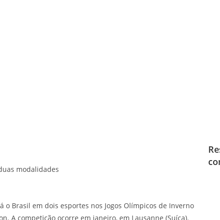
Re
co
 duas modalidades
rá o Brasil em dois esportes nos Jogos Olímpicos de Inverno
lon. A competição ocorre em janeiro, em Lausanne (Suíça).