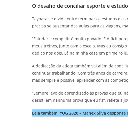
O desafio de conciliar esporte e estud
Taynara se divide entre terminar os estudos e as 
precisa se ausentar das aulas para as viagens, m
“Estudar e competir é muito puxado. É difícil po
meus treinos, junto com a escola. Mas eu consigo
dedico nos dois. Lá na minha casa em primeiro luga
A dedicação da atleta também vai além da concili
continuar trabalhando. Com três anos de carreir
mas sempre é possível aprender com as competiç
“Sempre levo de aprendizado as provas que eu nã
desisti em nenhuma prova que eu fiz”, reflete a jo
Leia também: YOG 2020 – Manex Silva desponta 