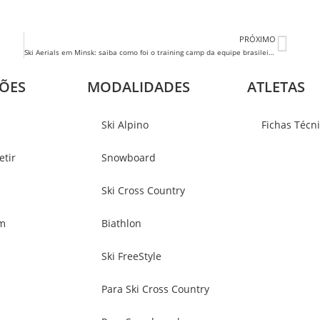
PRÓXIMO
Ski Aerials em Minsk: saiba como foi o training camp da equipe brasileira
ÕES
MODALIDADES
ATLETAS
Ski Alpino
Fichas Técn
tir
Snowboard
Ski Cross Country
m
Biathlon
Ski FreeStyle
Para Ski Cross Country