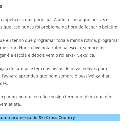
os
competições que participa. A atleta conta que por vezes
as que isso nunca foi problema na hora de fechar o boletim.
rque eu tenho que programar toda a minha rotina, programar
 me virar. Nunca tive nota ruim na escola, sempre me
r é a escola e depois vem o roller/ski”, explica.
ação de tarefas e tem nas pistas de neve motivos para
a, Taynara aprendeu que nem sempre é possível ganhar,
ões.
o ganho, ou que eu não consigo terminar. Acho que não
vem atleta.
como promessa do Ski Cross Country