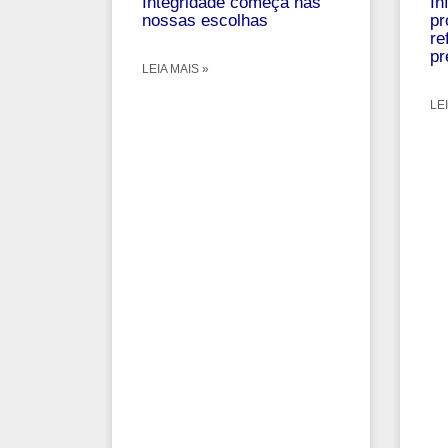
Integridade começa nas
In
nossas escolhas
pr
re
pr
LEIA MAIS »
LEI