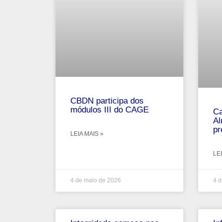
CBDN participa dos
módulos III do CAGE
Ca
Al
pr
LEIA MAIS »
LEI
4 de maio de 2026
4 d