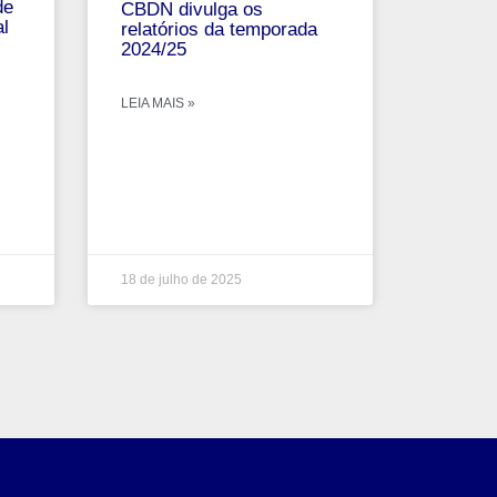
de
CBDN divulga os
al
relatórios da temporada
2024/25
LEIA MAIS »
18 de julho de 2025