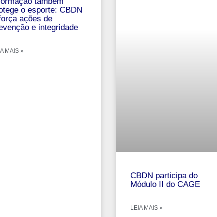
formação também
otege o esporte: CBDN
força ações de
evenção e integridade
A MAIS »
CBDN participa do
Módulo II do CAGE
LEIA MAIS »