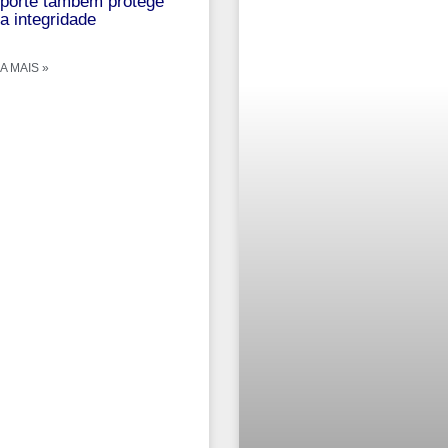
porte também protege
a integridade
A MAIS »