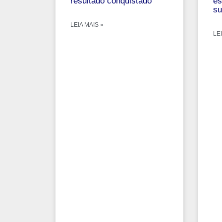
resultado conquistado
es
su
LEIA MAIS »
LEI